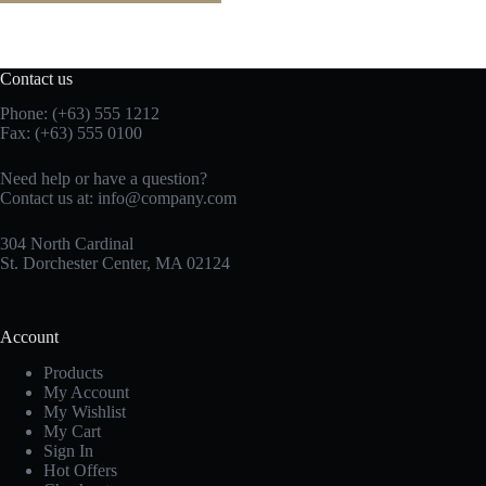
Contact us
Phone: (+63) 555 1212
Fax: (+63) 555 0100
Need help or have a question?
Contact us at:
info@company.com
304 North Cardinal
St. Dorchester Center, MA 02124
Account
Products
My Account
My Wishlist
My Cart
Sign In
Hot Offers