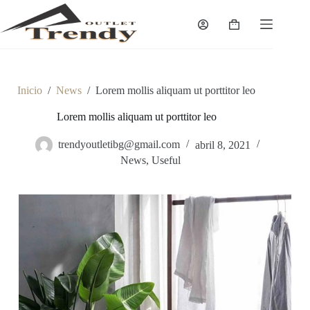
Saltar
al
Carro
contenido
de
compra
Inicio
/
News
/
Lorem mollis aliquam ut porttitor leo
Lorem mollis aliquam ut porttitor leo
trendyoutletibg@gmail.com
abril 8, 2021
News
,
Useful