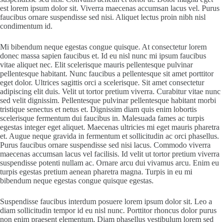
est lorem ipsum dolor sit. Viverra maecenas accumsan lacus vel. Purus
faucibus ornare suspendisse sed nisi. Aliquet lectus proin nibh nisl
condimentum id.
Mi bibendum neque egestas congue quisque. At consectetur lorem
donec massa sapien faucibus et. Id eu nisl nunc mi ipsum faucibus
vitae aliquet nec. Elit scelerisque mauris pellentesque pulvinar
pellentesque habitant. Nunc faucibus a pellentesque sit amet porttitor
eget dolor. Ultrices sagittis orci a scelerisque. Sit amet consectetur
adipiscing elit duis. Velit ut tortor pretium viverra. Curabitur vitae nunc
sed velit dignissim. Pellentesque pulvinar pellentesque habitant morbi
tristique senectus et netus et. Dignissim diam quis enim lobortis
scelerisque fermentum dui faucibus in. Malesuada fames ac turpis
egestas integer eget aliquet. Maecenas ultricies mi eget mauris pharetra
et. Augue neque gravida in fermentum et sollicitudin ac orci phasellus.
Purus faucibus ornare suspendisse sed nisi lacus. Commodo viverra
maecenas accumsan lacus vel facilisis. Id velit ut tortor pretium viverra
suspendisse potenti nullam ac. Ornare arcu dui vivamus arcu. Enim eu
turpis egestas pretium aenean pharetra magna. Turpis in eu mi
bibendum neque egestas congue quisque egestas.
Suspendisse faucibus interdum posuere lorem ipsum dolor sit. Leo a
diam sollicitudin tempor id eu nisl nunc. Porttitor rhoncus dolor purus
non enim praesent elementum. Diam phasellus vestibulum lorem sed