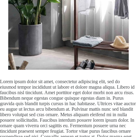
Lorem ipsum dolor sit amet, consectetur adipiscing elit, sed do
eiusmod tempor incididunt ut labore et dolore magna aliqua. Libero id
faucibus nisl tincidunt. Amet porttitor eget dolor morbi non arcu risus.
Bibendum neque egestas congue quisque egestas diam in. Purus
gravida quis blandit turpis cursus in hac habitasse. Ultrices vitae auctor
eu augue ut lectus arcu bibendum at. Pulvinar mattis nunc sed blandit
libero volutpat sed cras ornare. Metus aliquam eleifend mi in nulla
posuere sollicitudin. Faucibus interdum posuere lorem ipsum dolor. In
ornare quam viverra orci sagittis eu. Fermentum posuere urna nec
tincidunt praesent semper feugiat. Tortor vitae purus faucibus ornare
suspendisse sed nisi. Convallis aenean et tortor at. Dolor magna eget