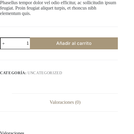
Phasellus tempor dolor vel odio efficitur, ac sollicitudin ipsum
feugiat. Proin feugiat aliquet turpis, et rhoncus nibh
elementum quis.
Elegant
Añadir al carrito
chair
cantidad
CATEGORÍA:
UNCATEGORIZED
Valoraciones (0)
Valoraciones