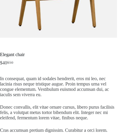
Elegant chair
$
40
$
50
El
El
precio
precio
original
actual
In consequat, quam id sodales hendrerit, eros mi leo, nec
era:
es:
lacinia risus neque tristique augue. Proin tempus urna vel
$50.
$40.
congue elementum. Vestibulum euismod accumsan dui, ac
iaculis sem viverra eu.
Donec convallis, elit vitae ornare cursus, libero purus facilisis
felis, a volutpat metus tortor bibendum elit. Integer nec mi
eleifend, fermentum lorem vitae, finibus neque.
Cras accumsan pretium dignissim. Curabitur a orci lorem.