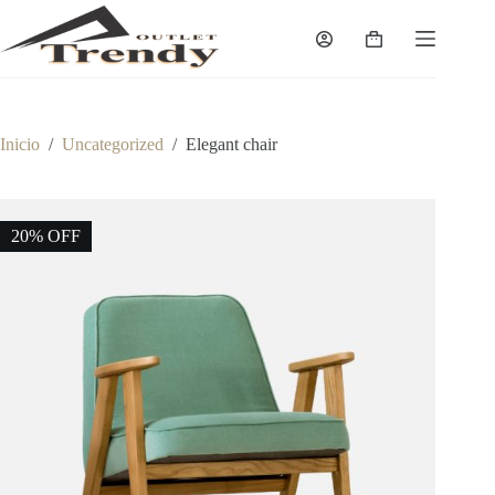
Saltar
al
Carro
contenido
de
compra
Inicio
/
Uncategorized
/
Elegant chair
20% OFF