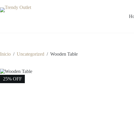
Saltar
al
contenido
H
Inicio
/
Uncategorized
/
Wooden Table
25% OFF