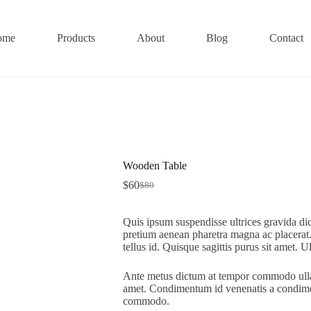
ome
Products
About
Blog
Contact
Wooden Table
$
60
$
80
El
El
precio
precio
original
actual
Quis ipsum suspendisse ultrices gravida dic
era:
es:
pretium aenean pharetra magna ac placerat. 
$80.
$60.
tellus id. Quisque sagittis purus sit amet.
Ante metus dictum at tempor commodo ullam
amet. Condimentum id venenatis a condime
commodo.