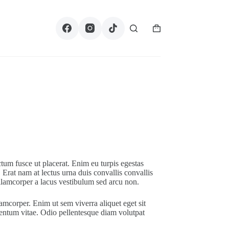
Carro
de
compra
tum fusce ut placerat. Enim eu turpis egestas
Erat nam at lectus urna duis convallis convallis
 Ullamcorper a lacus vestibulum sed arcu non.
corper. Enim ut sem viverra aliquet eget sit
ntum vitae. Odio pellentesque diam volutpat