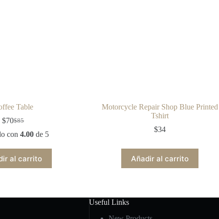
ffee Table
Motorcycle Repair Shop Blue Printed
Tshirt
$
70
$
85
El
El
$
34
precio
precio
do con
4.00
de 5
original
actual
era:
es:
ir al carrito
Añadir al carrito
$85.
$70.
Useful Links
New Products